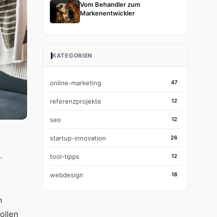
Vom Behandler zum
Markenentwickler
KATEGORIEN
online-marketing
47
referenzprojekte
12
seo
12
startup-innovation
26
tool-tipps
12
-
webdesign
18
n
ollen