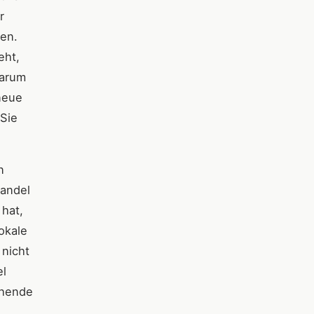
r
en.
eht,
warum
neue
Sie
n
handel
 hat,
okale
 nicht
el
chende