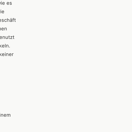
wie es
ie
eschäft
hen
enutzt
keln.
keiner
einem