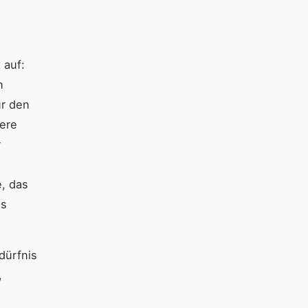
 auf:
n
ür den
ere
r
e, das
ss
dürfnis
,