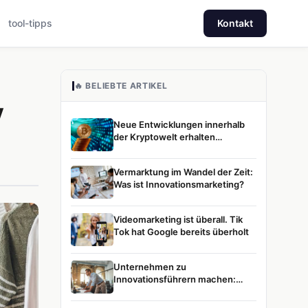
tool-tipps
Kontakt
🔥 BELIEBTE ARTIKEL
v
Neue Entwicklungen innerhalb
der Kryptowelt erhalten
zunehmend Aufmerksamkeit
Vermarktung im Wandel der Zeit:
Was ist Innovationsmarketing?
Videomarketing ist überall. Tik
Tok hat Google bereits überholt
Unternehmen zu
Innovationsführern machen:
Unsere Vision