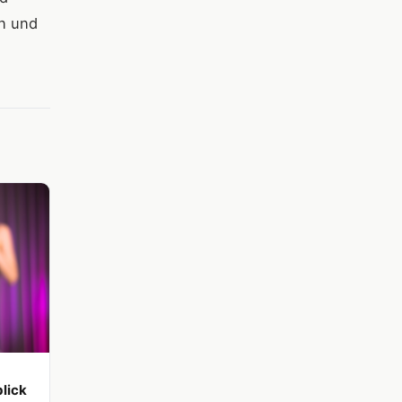
n und
lick