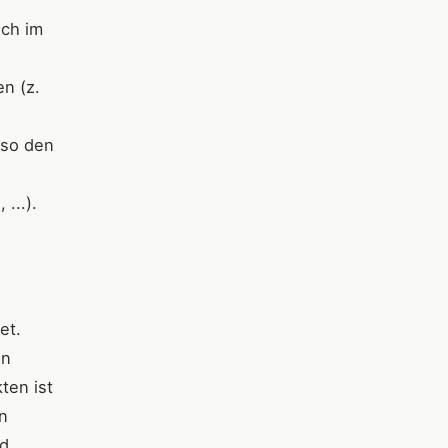
ich im
n (z.
 so den
...).
et.
en
ten ist
n
nd