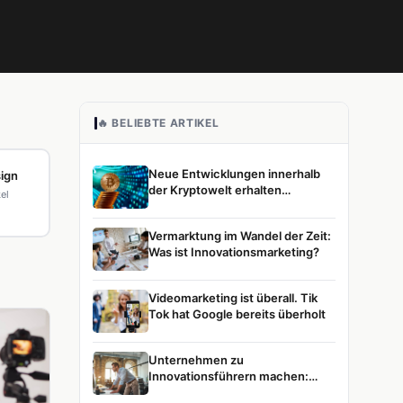
🔥 BELIEBTE ARTIKEL
Neue Entwicklungen innerhalb
ign
der Kryptowelt erhalten
kel
zunehmend Aufmerksamkeit
Vermarktung im Wandel der Zeit:
Was ist Innovationsmarketing?
Videomarketing ist überall. Tik
Tok hat Google bereits überholt
Unternehmen zu
Innovationsführern machen:
Unsere Vision