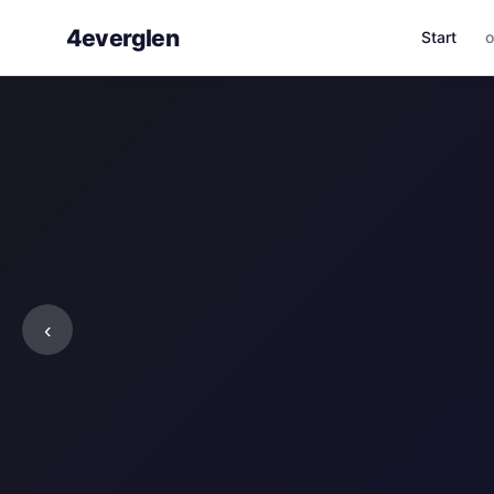
4everglen
Start
o
STARTUP-INNOVATION
Ideen gibt’s genug
gelingt die Umsetz
‹
Schritt-für-Schrit
Artikel lesen →
—