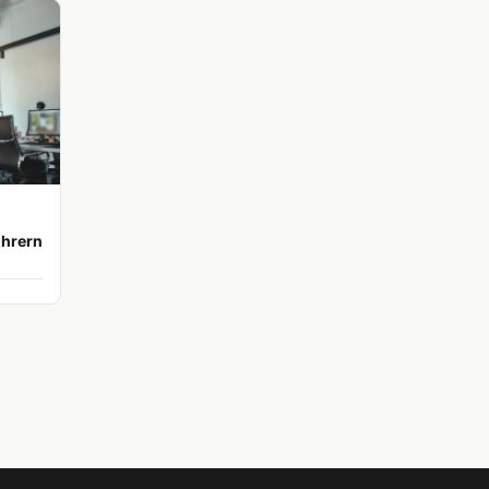
ührern