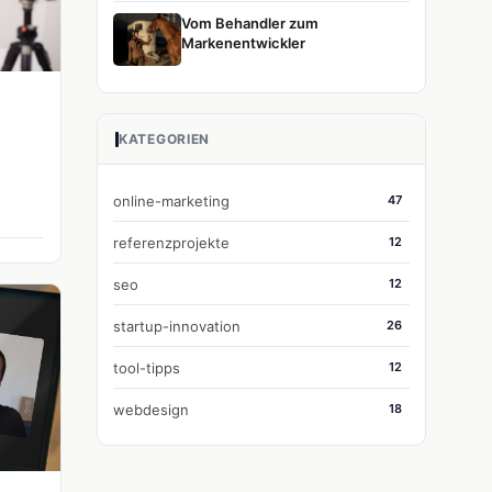
Vom Behandler zum
Markenentwickler
KATEGORIEN
online-marketing
47
referenzprojekte
12
seo
12
startup-innovation
26
tool-tipps
12
webdesign
18