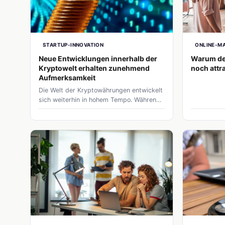
STARTUP-INNOVATION
ONLINE-M
Neue Entwicklungen innerhalb der
Warum de
Kryptowelt erhalten zunehmend
noch attra
Aufmerksamkeit
Die Welt der Kryptowährungen entwickelt
sich weiterhin in hohem Tempo. Während
digitale Vermögenswerte noch vor einigen
Jahren vor allem als experimentell galten,
wächst der Sektor inzwischen zu einem
ernstzunehmenden Bestandteil der
breiteren Finanz- und
Technologielandschaft heran.