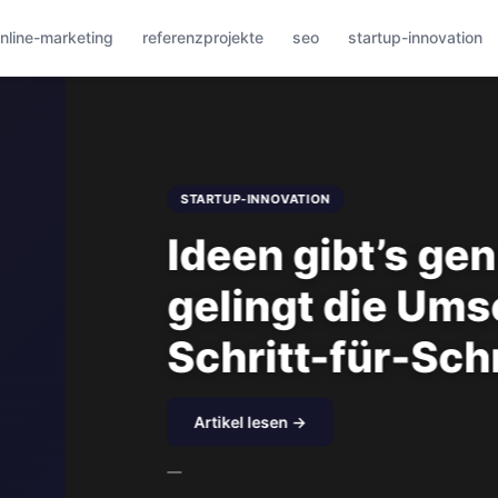
nline-marketing
referenzprojekte
seo
startup-innovation
 – doch wie
ung? Eine
t-Anleitung