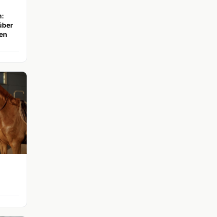
n:
über
den