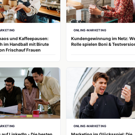
ARKETING
ONLINE-MARKETING
haos und Kaffeepausen:
Kundengewinnung im Netz: W
h im Handball mit Birute
Rolle spielen Boni & Testversi
on Frischauf Frauen
ARKETING
ONLINE-MARKETING
 auf LinkedIn - Die besten
Marketing im Glücksspiel: Die