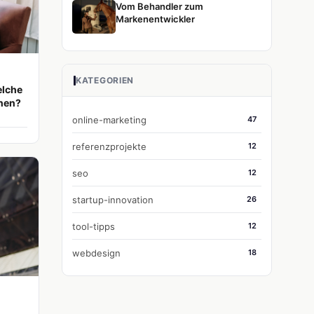
Vom Behandler zum
Markenentwickler
KATEGORIEN
elche
onen?
online-marketing
47
referenzprojekte
12
seo
12
startup-innovation
26
tool-tipps
12
webdesign
18