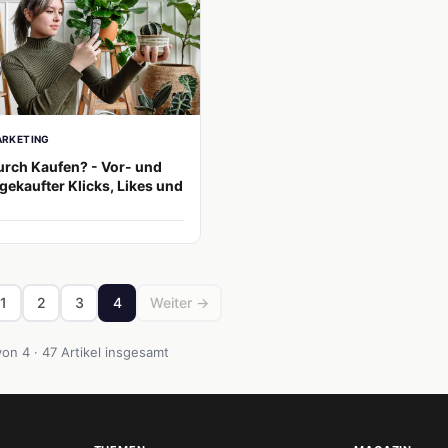
ARKETING
rch Kaufen? - Vor- und
 gekaufter Klicks, Likes und
1
2
3
4
Weiter →
von 4 · 47 Artikel insgesamt