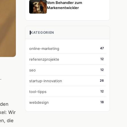
Vom Behandler zum
Markenentwickler
KATEGORIEN
online-marketing
47
referenzprojekte
12
seo
12
-
startup-innovation
26
tool-tipps
12
webdesign
18
nden
el: Wir
n, die