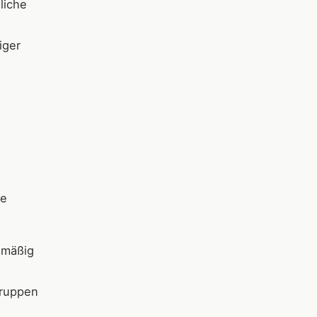
liche
iger
ie
lmäßig
gruppen