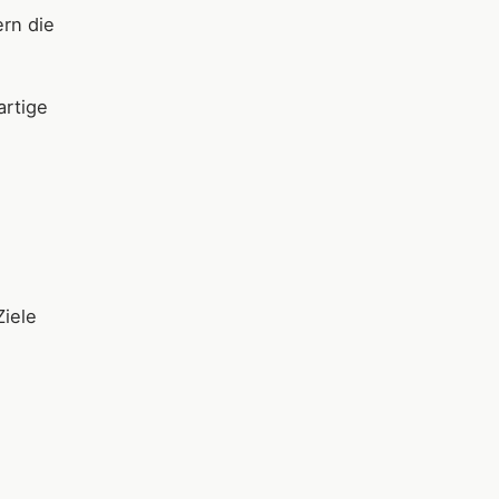
ern die
artige
Ziele