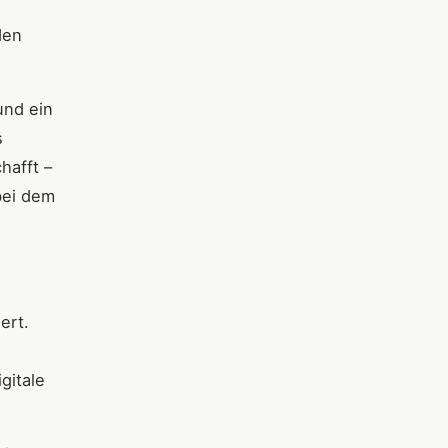
den
und ein
s
hafft –
bei dem
ert.
gitale