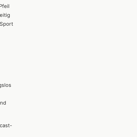
feil
eitig
 Sport
gslos
und
cast-