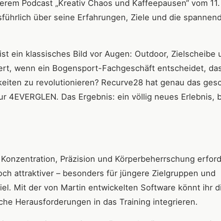
serem Podcast „Kreativ Chaos und Kaffeepausen“ vom 11.
usführlich über seine Erfahrungen, Ziele und die spannen
 ein klassisches Bild vor Augen: Outdoor, Zielscheibe 
iert, wenn ein Bogensport-Fachgeschäft entscheidet, da
keiten zu revolutionieren? Recurve28 hat genau das gesc
ur 4EVERGLEN. Das Ergebnis: ein völlig neues Erlebnis, 
e Konzentration, Präzision und Körperbeherrschung erford
h attraktiver – besonders für jüngere Zielgruppen und
iel. Mit der von Martin entwickelten Software könnt ihr di
che Herausforderungen in das Training integrieren.