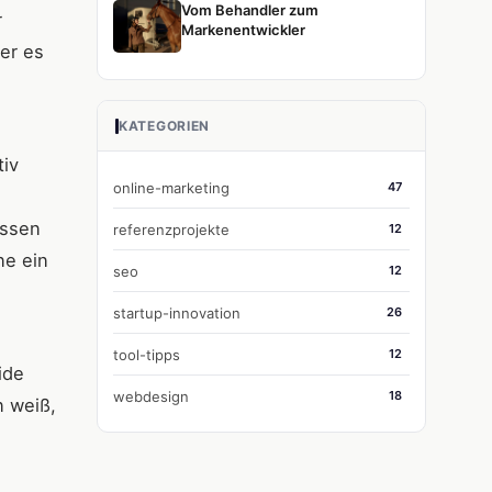
Vom Behandler zum
r
Markenentwickler
er es
KATEGORIEN
tiv
online-marketing
47
issen
referenzprojekte
12
ne ein
seo
12
startup-innovation
26
tool-tipps
12
ide
webdesign
18
n weiß,