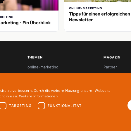
ONLINE-MARKETING
Tipps für einen erfolgreichen
RKETING
Newsletter
arketing - Ein Überblick
THEMEN
MAGAZIN
online-marketing
Partner
referenzprojekte
Redaktion
seo
Autoren
site zu verbessern. Durch die weitere Nutzung unserer Webseite
startup-innovation
htlinie zu.
Weitere Informationen
tool-tipps
TARGETING
FUNKTIONALITÄT
webdesign
© 2026 4everglen