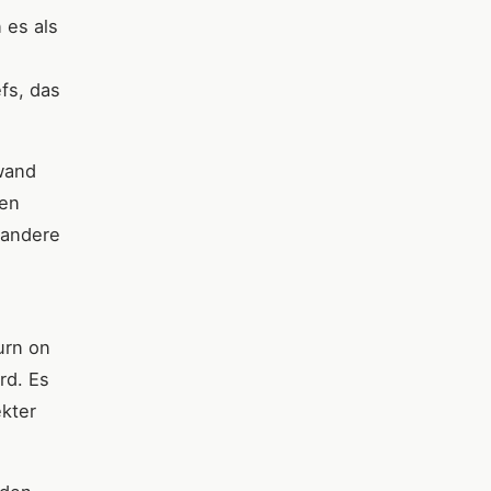
 es als
fs, das
wand
nen
 andere
urn on
rd. Es
ekter