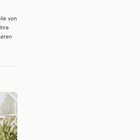
ile von
Ihre
seren