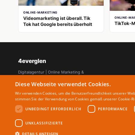
ONLINE-MARKETING
Videomarketing ist überall. Tik
ONLINE-MA
TikTok-M
Tok hat Google bereits überholt
4everglen
Digitalagentur | Online Marketing &
Startup Magazin
Diese Webseite verwendet Cookies.
Wir verwenden Cookies, um die Benutzerfreundlichkeit unserer Web
stimmen Sie der Verwendung von Cookies gemäß unserer Cookie-Ric
UNBEDINGT ERFORDERLICH
PERFORMANCE
UNKLASSIFIZIERTE
DETAILS ANZEIGEN