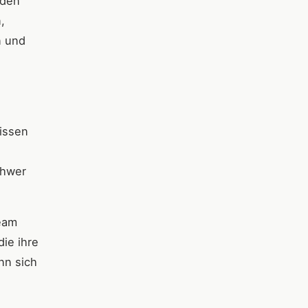
 den
,
n und
wissen
chwer
eam
ie ihre
nn sich