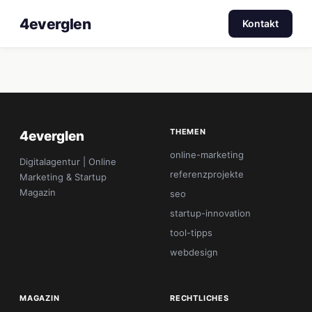
4everglen
Kontakt
THEMEN
4everglen
online-marketing
Digitalagentur | Online
referenzprojekte
Marketing & Startup
Magazin
seo
startup-innovation
tool-tipps
webdesign
MAGAZIN
RECHTLICHES