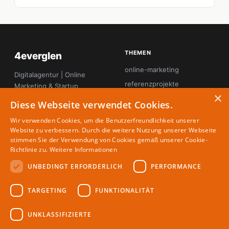
THEMEN
4everglen
online-marketing
Digitalagentur | Online
referenzprojekte
Marketing & Startup
×
Magazin
seo
Diese Webseite verwendet Cookies.
startup-innovation
Wir verwenden Cookies, um die Benutzerfreundlichkeit unserer
tool-tipps
Website zu verbessern. Durch die weitere Nutzung unserer Webseite
stimmen Sie der Verwendung von Cookies gemäß unserer Cookie-
webdesign
Richtlinie zu.
Weitere Informationen
UNBEDINGT ERFORDERLICH
PERFORMANCE
MAGAZIN
RECHTLICHES
TARGETING
FUNKTIONALITÄT
Partner
Impressum
Redaktion
Datenschutz
UNKLASSIFIZIERTE
Autoren