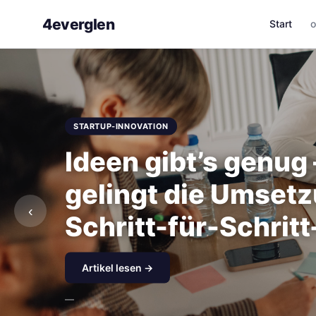
4everglen
Start
o
STARTUP-INNOVATION
Ideen gibt’s genug
gelingt die Umsetz
‹
Schritt-für-Schrit
Artikel lesen →
—