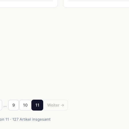
…
9
10
11
Weiter →
von 11 · 127 Artikel insgesamt