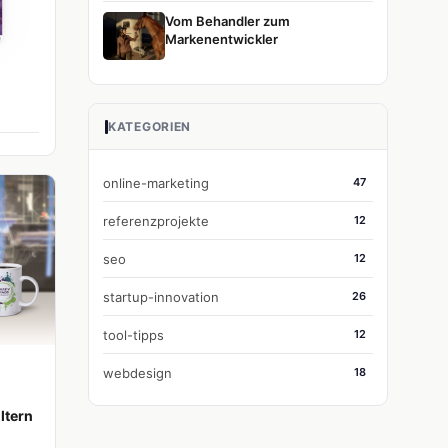
Vom Behandler zum
Markenentwickler
KATEGORIEN
online-marketing
47
referenzprojekte
12
seo
12
startup-innovation
26
tool-tipps
12
webdesign
18
ltern